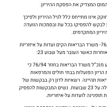
המום המצדיק את הפסקת ההיריון.
קק אינו מתייחס כלל לגיל ההיריון ולפיכך
ן לבקש להפסיקו בכל עת ובסמכות הוועדה
יריון המתקדמים.
חוזר משרד הבריאות 76/94- משרד הבריאות הקים ועדות על איזוריות
וחרות כאשר העובר מעל שבוע 23
:
בחודש דצמבר 1994 קבע מנכ”ל משרד הבריאות בחוזר 76/94 כי
הריון הפועלות בבתי חולים והמרפאות
יאות תהיינה רשאיות לדון רק בבקשות של
נשים שגיל הריונן אינו עולה על 23 שבועות. נשים המבקשות להפסיק