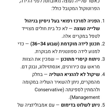
כאשר שלייה נעוצה מאובחנת לפני הלידה,
הפרוטוקול המקובל כולל:
הפניה למרכז רפואי בעל ניסיון בניהול
שלייה נעוצה
— לא כל בית חולים מצוייד
לטפל במקרים אלה.
תכנון לידה מוקדמת (שבוע 34–36)
— כדי
למנוע לידה ספונטנית לא מבוקרת.
ניתוח קיסרי מתוכנן
— שמכין את הצוות
מראש עם כירורגים, אנסתזיולוג, ובנק דם.
שיקול לא להוציא השליה
— בחלק
מהמקרים, ניתן להשאיר השליה במקומה
ולהמתין לספיגתה (Conservative
Management).
ניתן לשלוט בדימום
— עם אמבוליזציה של