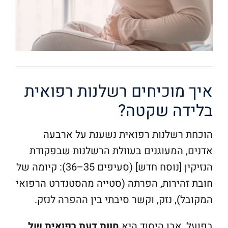
איך מוכיחים רשלנות רפואית
בלידה שקטה?
הוכחת רשלנות רפואית נשענת על ארבעה
אדנים, המעוגנים בעוולת הרשלנות שבפקודת
הנזיקין [נוסח חדש] (סעיפים 35–36): קיומה של
חובת זהירות, הפרתה (סטייה מהסטנדרט הרפואי
המקובל), נזק, וקשר סיבתי בין ההפרה לנזק.
בפועל, אבן היסוד היא
חוות דעת רפואית של