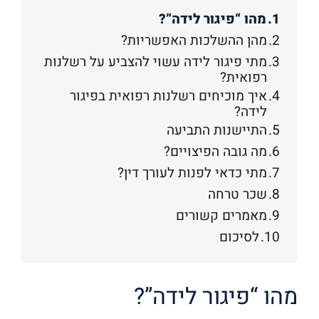
t
מהו “פיגור לידה”?
e
מהן ההשלכות האפשריות?
r
מתי פיגור לידה עשוי להצביע על רשלנות
n
רפואית?
a
איך מוכיחים רשלנות רפואית בפיגור
לידה?
t
התיישנות התביעה
i
מה גובה הפיצויים?
v
מתי כדאי לפנות לעורך דין?
e
שכר טרחה
:
מאמרים קשורים
לסיכום
מהו “פיגור לידה”?